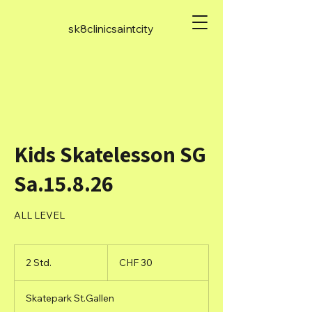
sk8clinicsaintcity
Kids Skatelesson SG
Sa.15.8.26
ALL LEVEL
30
Schweizer
2 Std.
2
CHF 30
Franken
S
t
Skatepark St.Gallen
d