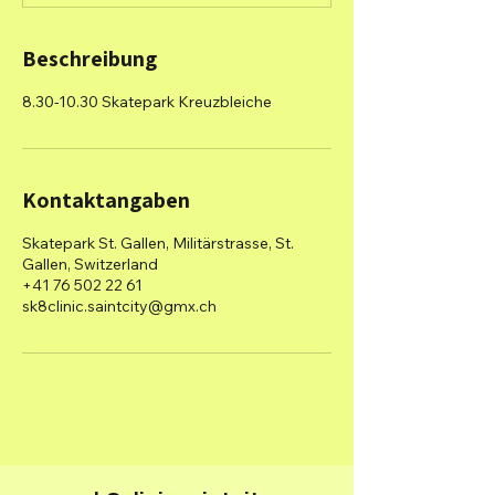
.
Beschreibung
8.30-10.30 Skatepark Kreuzbleiche
Kontaktangaben
Skatepark St. Gallen, Militärstrasse, St.
Gallen, Switzerland
+41 76 502 22 61
sk8clinic.saintcity@gmx.ch